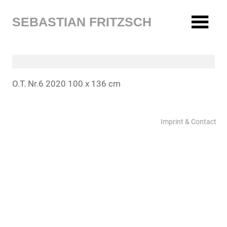
Zum
Inhalt
SEBASTIAN FRITZSCH
springen
O.T. Nr.6 2020 100 x 136 cm
Imprint & Contact