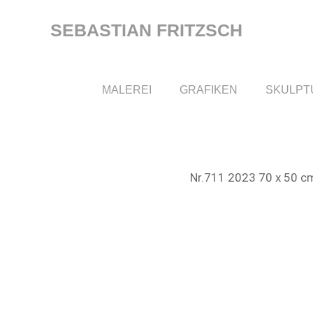
Zum
Inhalt
SEBASTIAN FRITZSCH
springen
MALEREI
GRAFIKEN
SKULPT
Nr.711 2023 70 x 50 c